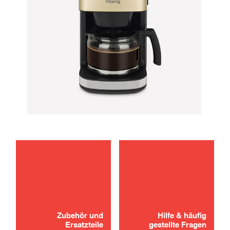
instandhaltung
verwenden
Zubehör und
Hilfe & häufig
Ersatzteile
gestellte Fragen