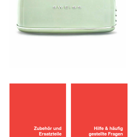
fehlerbehebung
Haben Sie nicht gefunden, wonach Sie
gesucht haben? Kein Grund zur Panik!
instandhaltung
Zubehör und
Hilfe & häufig
KONTAKT
Ersatzteile
gestellte Fragen