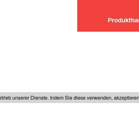
Produkth
FOLGEN SIE UNS AUF
rieb unserer Dienste. Indem Sie diese verwenden, akzeptiere
IKLADEN
UNSER KUNDENDIENST
IMPRESSIUM
AGB