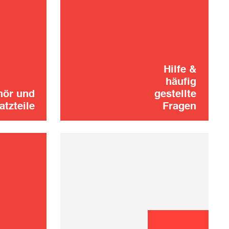
Haben Sie nicht
gefunden, wonach
haltung
Sie gesucht
KONTAKT
haben? Kein
Hilfe &
den
Grund zur Panik!
häufig
hör und
gestellte
atzteile
Fragen