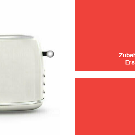
instand
verwen
Zube
Ers