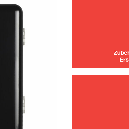
instand
verwen
Zube
Ers