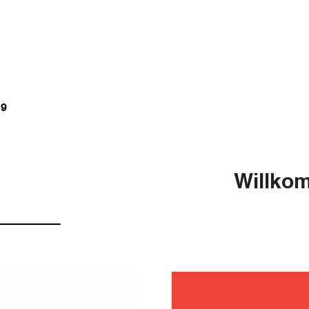
S9
Willkom
fehlerb