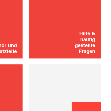
Haben Sie nicht
gefunden, wonach
haltung
Sie gesucht
KONTAKT
haben? Kein
Hilfe &
den
Grund zur Panik!
häufig
hör und
gestellte
atzteile
Fragen