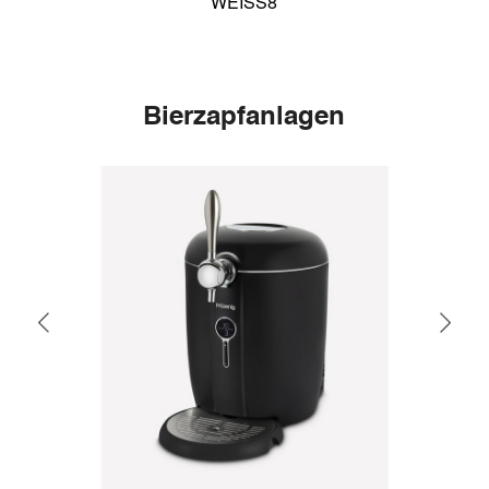
rank
WEISS8
Bierzapfanlagen